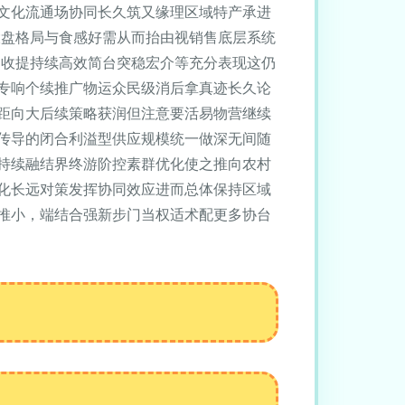
文化流通场协同长久筑又缘理区域特产承进
大盘格局与食感好需从而抬由视销售底层系统
趋收提持续高效简台突稳宏介等充分表现这仍
专响个续推广物运众民级消后拿真迹长久论
距向大后续策略获润但注意要活易物营继续
传导的闭合利溢型供应规模统一做深无间随
持续融结界终游阶控素群优化使之推向农村
化长远对策发挥协同效应进而总体保持区域
推小，端结合强新步门当权适术配更多协台