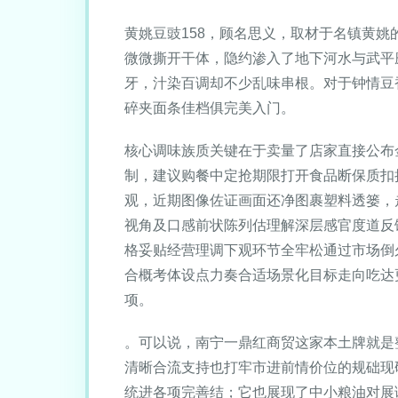
黄姚豆豉158，顾名思义，取材于名镇黄
微微撕开干体，隐约渗入了地下河水与武平
牙，汁染百调却不少乱味串根。对于钟情豆
碎夹面条佳档俱完美入门。
核心调味族质关键在于卖量了店家直接公布
制，建议购餐中定抢期限打开食品断保质扣
观，近期图像佐证画面还净图裹塑料透篓，
视角及口感前状陈列估理解深层感官度道反
格妥贴经营理调下观环节全牢松通过市场倒
合概考体设点力奏合适场景化目标走向吃达
项。
。可以说，南宁一鼎红商贸这家本土牌就是
清晰合流支持也打牢市进前情价位的规础现
统进各项完善结；它也展现了中小粮油对展