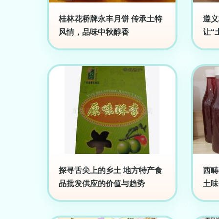
桂林花桥牌永丰月饼 传承土特
遵义
风情，品味中秋醇香
让“
探寻舌尖上的乡土 地方特产食
西畴
品批发供应的价值与趋势
土味