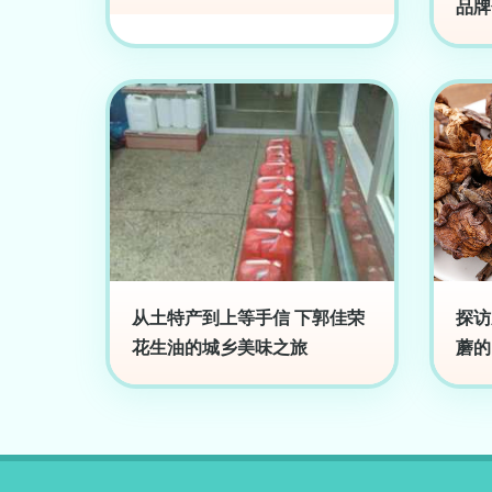
品牌
从土特产到上等手信 下郭佳荣
探访
花生油的城乡美味之旅
蘑的