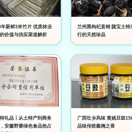
13年新鲜3米竹片 优质林业
兰州黑枸杞直销 陇宝土特
的价值与供应渠道解析
行的天然珍品
特礼品丨从土特产到商务
广西壮乡风味 黄姚豆豉15
，安徽野寨绿色食品抢占
品味传统酱腌之香