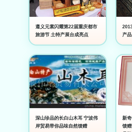
遵义元素闪耀第22届重庆都市
20
旅游节 土特产展台成亮点
产品
深山珍品的长白山木耳 宁波伟
新奇
岸贸易带你品味自然馈赠
馈赠