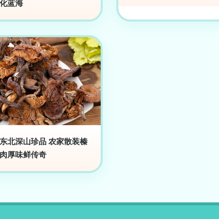
化蓝海
东北深山珍品 农家散装榛
肉厚味鲜传奇